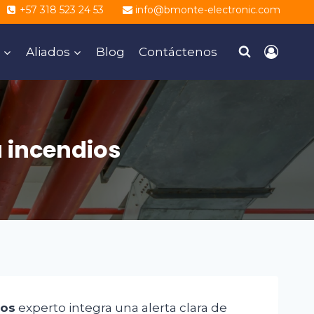
+57 318 523 24 53
info@bmonte-electronic.com
Aliados
Blog
Contáctenos
a incendios
ios
experto integra una alerta clara de