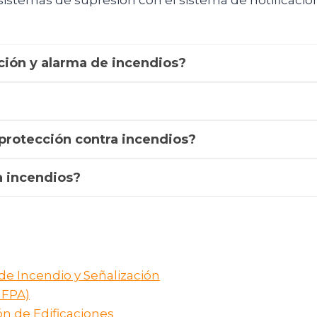
s sistemas de supresión con el sistema de notificac
ión y alarma de incendios?
 protección contra incendios?
a incendios?
de Incendio y Señalización
NFPA)
ón de Edificaciones