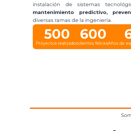
instalación de sistemas tecnoló
mantenimiento predictivo, preven
diversas ramas de la ingeniería.
500
600
Proyectos realizados
clientes felices
Años de ex
So