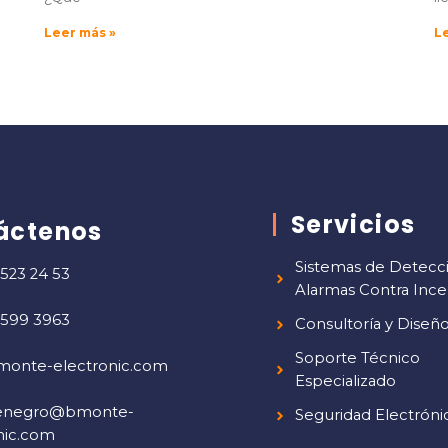
Leer más »
L
Servicios
áctenos
Sistemas de Detecc
 523 24 53
Alarmas Contra Inc
 599 3963
Consultoría y Diseñ
Soporte Técnico
monte-electronic.com
Especializado
enegro@bmonte-
Seguridad Electróni
nic.com