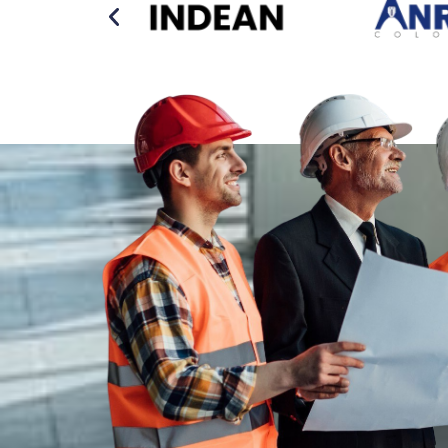
 2020, BMONTE ELECTRONICS S.A.S.
Su equ
 mostrado compromiso, seriedad y
resp
imiento, brindando confianza y valor
nues
a nuestros proyectos.