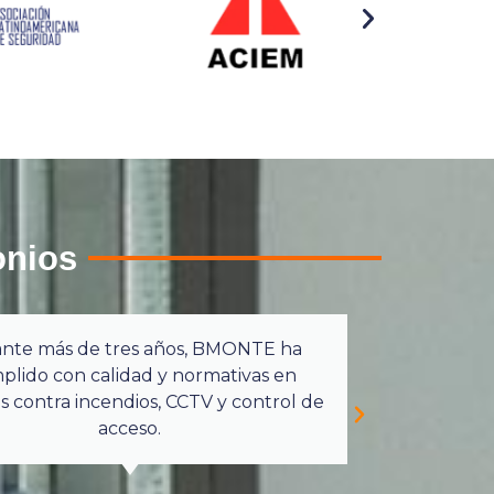
onios
nte más de tres años, BMONTE ha
BMONTE
plido con calidad y normativas en
y com
s contra incendios, CCTV y control de
acceso.
LABORA