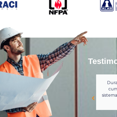
Testim
ipo ha demostrado profesionalismo y
Dura
onsabilidad en el mantenimiento de
cum
tros sistemas de protección contra
sistema
incendios.