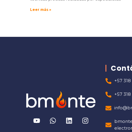
Leer más »
Cont
+57 318
+57 318
info@b
bmont
electro