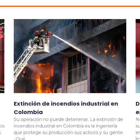
Extinción de incendios industrial en
D
Colombia
e
Su operación no puede detenerse. La extinción de
N
os
incendios industrial en Colombia es la ingeniería
s
s
que protege su producción sus activos y su gente.
e
¿Qué
li