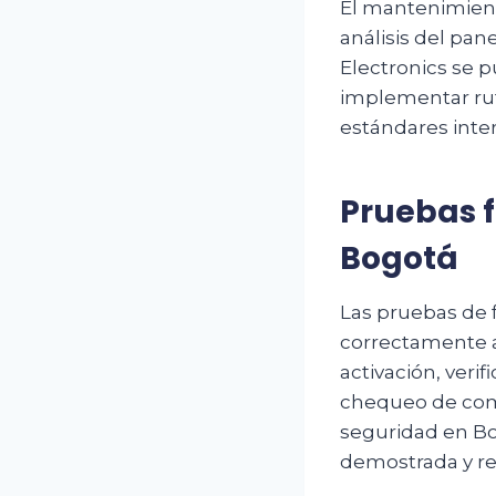
El mantenimiento
análisis del pan
Electronics se 
implementar rut
estándares inte
Pruebas 
Bogotá
Las pruebas de 
correctamente a
activación, veri
chequeo de comu
seguridad en Bo
demostrada y rep