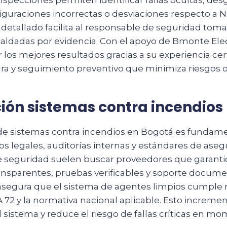
specciones permiten identificar fallas ocultas, des
figuraciones incorrectas o desviaciones respecto a 
detallado facilita al responsable de seguridad toma
paldadas por evidencia. Con el apoyo de Bmonte Ele
os mejores resultados gracias a su experiencia cert
ra y seguimiento preventivo que minimiza riesgos o
ción sistemas contra incendios
n de sistemas contra incendios en Bogotá es fundame
os legales, auditorías internas y estándares de aseg
 seguridad suelen buscar proveedores que garant
ansparentes, pruebas verificables y soporte docum
n asegura que el sistema de agentes limpios cumpl
72 y la normativa nacional aplicable. Esto incremen
l sistema y reduce el riesgo de fallas críticas en m