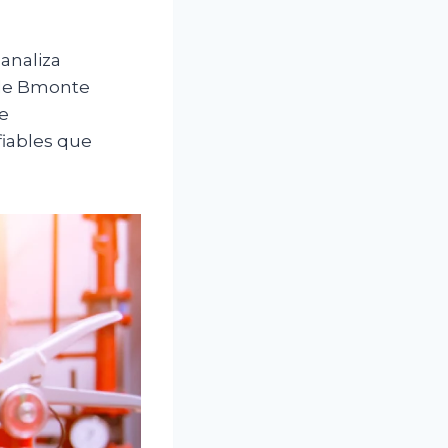
 analiza
o de Bmonte
ce
fiables que