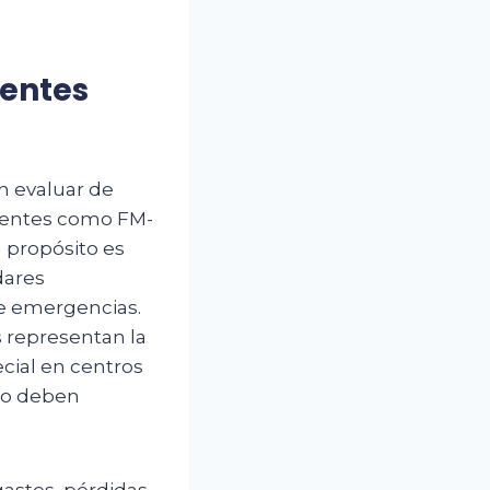
gentes
n evaluar de
agentes como FM-
 propósito es
dares
te emergencias.
s representan la
ecial en centros
ego deben